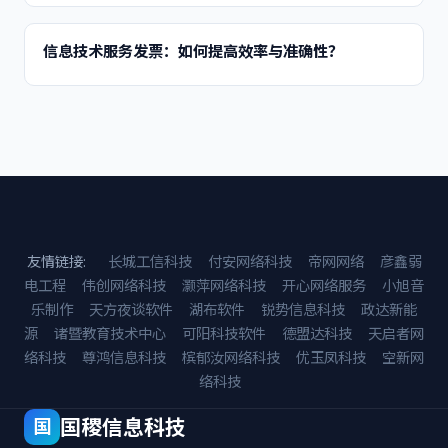
信息技术服务发票：如何提高效率与准确性？
友情链接:
长城工信科技
付安网络科技
帝网网络
彦鑫弱
电工程
伟创网络科技
灏萍网络科技
开心网络服务
小旭音
乐制作
天方夜谈软件
湖布软件
锐势信息科技
政达新能
源
诸暨教育技术中心
可阳科技软件
德盟达科技
天启者网
络科技
尊鸿信息科技
槟郁汝网络科技
优玉凤科技
空新网
络科技
国稷信息科技
国